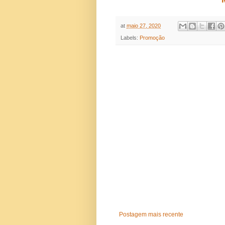
at
maio 27, 2020
Labels:
Promoção
Postagem mais recente