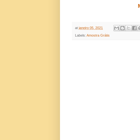
at
janeiro 05, 2021
Labels:
Amostra Grátis