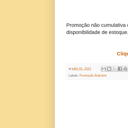
Promoção não cumulativa 
disponibilidade de estoque
Cliq
at
julho 01, 2021
Labels:
Promoção Boticário